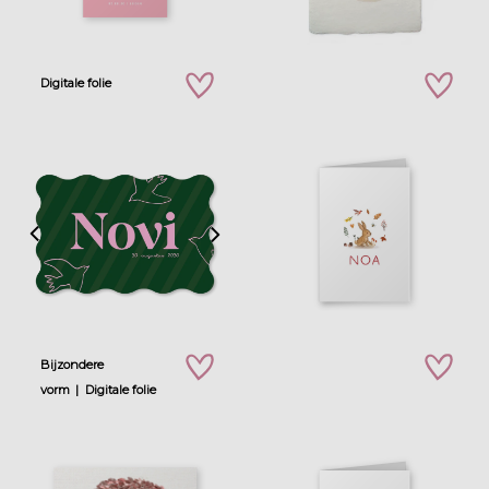
Digitale folie
zet op verlanglijstje
zet op verla
Bijzondere
zet op verlanglijstje
zet op verla
vorm
Digitale folie