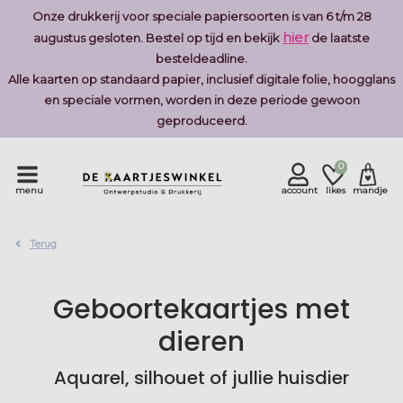
Onze drukkerij voor speciale papiersoorten is van 6 t/m 28
hier
augustus gesloten. Bestel op tijd en bekijk
de laatste
besteldeadline.
Alle kaarten op standaard papier, inclusief digitale folie, hoogglans
en speciale vormen, worden in deze periode gewoon
geproduceerd.
0
menu
account
likes
mandje
Terug
Geboortekaartjes met
dieren
Aquarel, silhouet of jullie huisdier