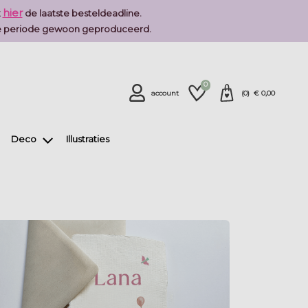
hier
k
de laatste besteldeadline.
deze periode gewoon geproduceerd.
0
account
(
0
) €
0,00
Deco
Illustraties