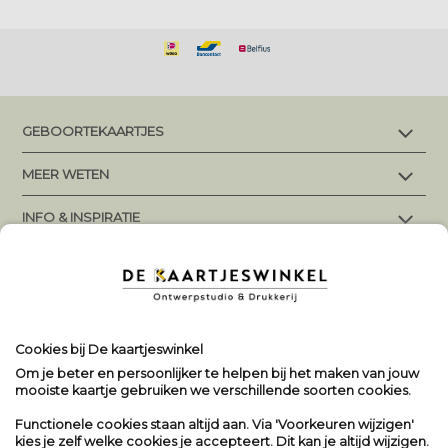
GEBOORTEKAARTJES
Alle geboortekaartjes
MEER WETEN
Makkelijk en snel bestellen
Levertijd en verzending
INFO & INSPIRATIE
Maatwerk en ontwerpaanpassingen
Papiersoorten
Geboortekaartjes jongens
Groeipapier
KLANTENSERVICE
Eigen ontwerp aanleveren
Geboortekaartjes meisjes
Jongensnamen
Spelregels prettige communicatie
Neutrale geboortekaartjes
Veel gestelde vragen
Volg ons op Social Media
Meisjesnamen
Digitale folie VS Letterpress folie
Zelf geboortekaartjes maken
Contact
Geboortekaartjes teksten
Digitale folie - betaalbaar alternatief
Geboortekaartje met digitale folie
Pinterest
Pinterest
Pinterest
Algemene Voorwaarden
Cookies bij De kaartjeswinkel
Jongensnamen letter op alfabet
Getekende geboortekaartjes
Privacy verklaring
Om je beter en persoonlijker te helpen bij het maken van jouw
Meisjesnamen letter op alfabet
Goedkope geboortekaartjes
mooiste kaartje gebruiken we verschillende soorten cookies.
Zomerverlof: Géén handgeschept papier, Oud Hollands
Stoere meisjesnamen
Bieden jullie een gratis proefdruk aan?
en groeipapier van 6 t/m 28 augustus.
Stoere jongensnamen
Functionele cookies staan altijd aan. Via 'Voorkeuren wijzigen'
Contact
|
kies je zelf welke cookies je accepteert. Dit kan je altijd wijzigen.
Korte jongensnamen