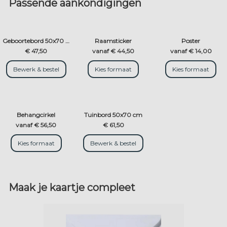
Passende aankondigingen
Geboortebord 50x70 cm
Raamsticker
Poster
€ 47,50
vanaf € 44,50
vanaf € 14,00
Bewerk & bestel
Kies formaat
Kies formaat
Behangcirkel
Tuinbord 50x70 cm
vanaf € 56,50
€ 61,50
Kies formaat
Bewerk & bestel
Maak je kaartje compleet