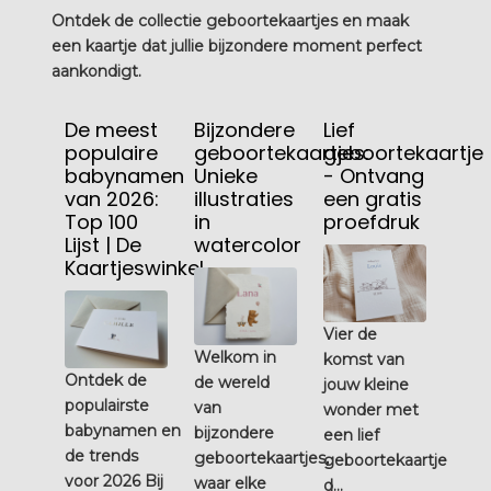
Ontdek de collectie geboortekaartjes en maak
een kaartje dat jullie bijzondere moment perfect
aankondigt.
De meest
Bijzondere
Lief
populaire
geboortekaartjes:
geboortekaartje
babynamen
Unieke
- Ontvang
van 2026:
illustraties
een gratis
Top 100
in
proefdruk
Lijst | De
watercolor
Kaartjeswinkel
Vier de
Welkom in
komst van
Ontdek de
de wereld
jouw kleine
populairste
van
wonder met
babynamen en
bijzondere
een lief
de trends
geboortekaartjes,
geboortekaartje
voor 2026 Bij
waar elke
d...